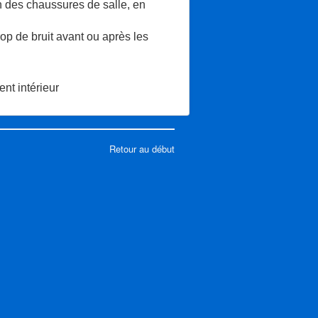
n des chaussures de salle, en
op de bruit avant ou après les
ent intérieur
Retour au début