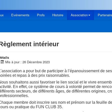
eux
Evénements
Profs
Histoire
Association
Partenair
Règlement intérieur
étails
Mis à jour : 26 Décembre 2023
L’association a pour but de participer à l’épanouissement de se
soirées et repas à des prix raisonnables.
Nous souhaitons aussi favoriser le lien social et le vivre ensemb
activité. En effet, ce système de cours à volonté permet de renc
différents secteurs, de différents âges, de différentes origines, 
professionnelles.
Chaque membre doit inscrire ses nom et prénom sur la feuille 
cours ou pratique du FUN CLUB 35.