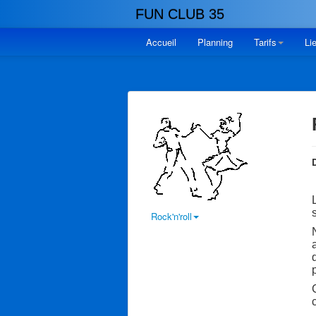
FUN CLUB 35
Accueil
Planning
Tarifs
Li
D
Rock'n'roll